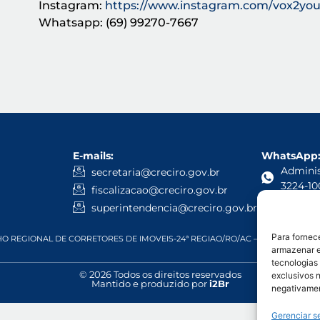
Instagram:
https://www.instagram.com/vox2you
Whatsapp: (69) 99270-7667
E-mails:
WhatsApp
Administ
secretaria@creciro.gov.br
3224-10
fiscalizacao@creciro.gov.br
Fiscali
superintendencia@creciro.gov.br
Para fornec
 REGIONAL DE CORRETORES DE IMOVEIS-24ª REGIAO/RO/AC – CNPJ: 05.968.81
armazenar e
tecnologias
© 2026 Todos os direitos reservados
exclusivos n
Mantido e produzido por
i2Br
negativamen
Gerenciar s