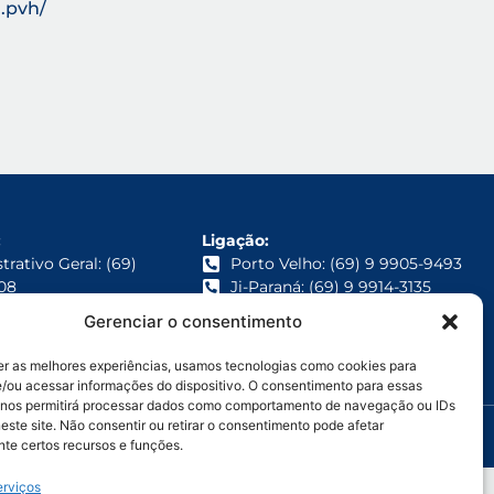
.pvh/
:
Ligação:
rativo Geral: (69)
Porto Velho: (69) 9 9905-9493
08
Ji-Paraná: (69) 9 9914-3135
Vilhena: (69) 9 9950-7654
zação: (69) 9 9971-4468
Gerenciar o consentimento
er as melhores experiências, usamos tecnologias como cookies para
3/0001-93
/ou acessar informações do dispositivo. O consentimento para essas
 nos permitirá processar dados como comportamento de navegação ou IDs
este site. Não consentir ou retirar o consentimento pode afetar
te certos recursos e funções.
erviços