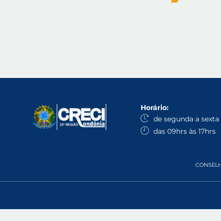
Horário:
de segunda a sexta
das 09hrs às 17hrs
CONSELHO