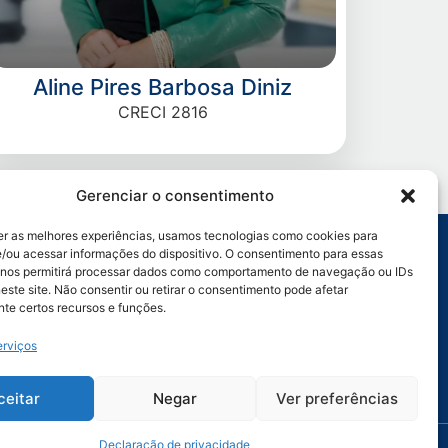
Aline Pires Barbosa Diniz
CRECI 2816
Gerenciar o consentimento
er as melhores experiências, usamos tecnologias como cookies para
/ou acessar informações do dispositivo. O consentimento para essas
 nos permitirá processar dados como comportamento de navegação ou IDs
:
Ligação:
este site. Não consentir ou retirar o consentimento pode afetar
rativo Geral: (69)
Porto Velho: (69) 9 9905-9493
te certos recursos e funções.
08
Ji-Paraná: (69) 9 9914-3135
Vilhena: (69) 9 9950-7654
zação: (69) 9 9971-4468
erviços
3/0001-93
ceitar
Negar
Ver preferências
Declaração de privacidade