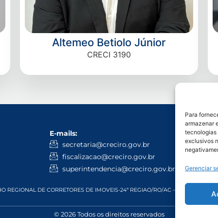
Altemeo Betiolo Júnior
CRECI 3190
Para fornec
armazenar e
tecnologias
E-mails:
WhatsApp
exclusivos n
Administ
secretaria@creciro.gov.br
negativamen
3224-10
fiscalizacao@creciro.gov.br
Fiscali
Gerenciar s
superintendencia@creciro.gov.br
 REGIONAL DE CORRETORES DE IMOVEIS-24ª REGIAO/RO/AC – CNPJ: 05.968.81
A
© 2026 Todos os direitos reservados