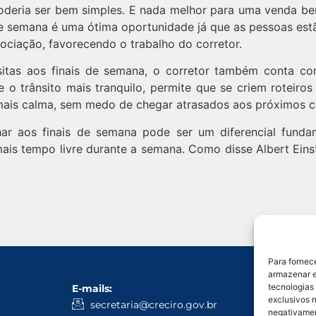
oderia ser bem simples. E nada melhor para uma venda bem fe
e semana é uma ótima oportunidade já que as pessoas est
ciação, favorecendo o trabalho do corretor.
itas aos finais de semana, o corretor também conta co
 o trânsito mais tranquilo, permite que se criem roteiro
 mais calma, sem medo de chegar atrasados aos próximos 
r aos finais de semana pode ser um diferencial funda
ais tempo livre durante a semana. Como disse Albert Eins
Para fornec
armazenar e
tecnologias
E-mails:
WhatsApp
exclusivos n
Administ
secretaria@creciro.gov.br
negativamen