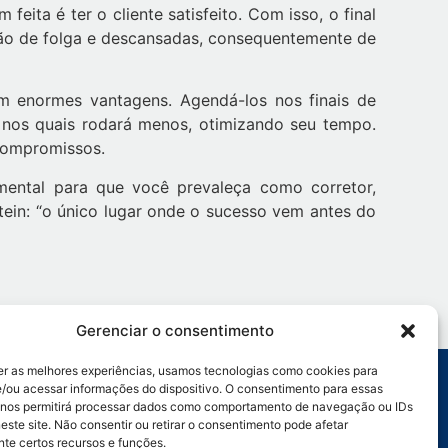
ita é ter o cliente satisfeito. Com isso, o final
ão de folga e descansadas, consequentemente de
m enormes vantagens. Agendá-los nos finais de
s nos quais rodará menos, otimizando seu tempo.
compromissos.
mental para que você prevaleça como corretor,
tein: “o único lugar onde o sucesso vem antes do
Gerenciar o consentimento
er as melhores experiências, usamos tecnologias como cookies para
/ou acessar informações do dispositivo. O consentimento para essas
 nos permitirá processar dados como comportamento de navegação ou IDs
:
Ligação:
este site. Não consentir ou retirar o consentimento pode afetar
rativo Geral: (69)
Porto Velho: (69) 9 9905-9493
te certos recursos e funções.