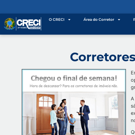
o
conteúdo
O CRECI
Área do Corretor
Corretores
E
o
g
A
s
e
n
Q