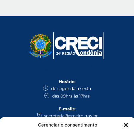
Horário:
de segunda a sexta
das 09hrs às 17hrs
E-mails:
secretaria@creciro.gov.br
fiscalizacao@creciro.gov.br
Gerenciar o consentimento
superintendencia@creciro.gov.br