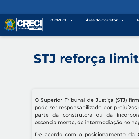
o
conteúdo
O CRECI
Área do Corretor
STJ reforça limi
O Superior Tribunal de Justiça (STJ) f
pode ser responsabilizado por prejuízo
parte da construtora ou da incorpor
essencialmente, de intermediação no negó
De acordo com o posicionamento da Co