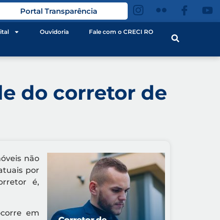
Portal Transparência
ital
Ouvidoria
Fale com o CRECI RO
de do corretor de
móveis não
atuais por
rretor é,
ocorre em