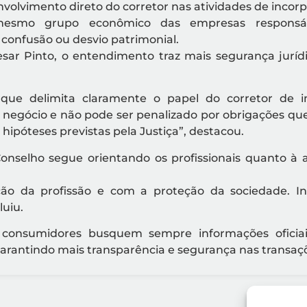
volvimento direto do corretor nas atividades de incor
mesmo grupo econômico das empresas responsáv
confusão ou desvio patrimonial.
esar Pinto, o entendimento traz mais segurança juríd
que delimita claramente o papel do corretor de i
o negócio e não pode ser penalizado por obrigações q
 hipóteses previstas pela Justiça”, destacou.
nselho segue orientando os profissionais quanto à 
ão da profissão e com a proteção da sociedade. I
luiu.
e consumidores busquem sempre informações ofic
rantindo mais transparência e segurança nas transaçõe