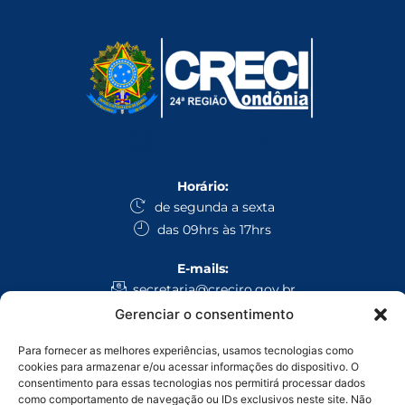
Horário:
de segunda a sexta
das 09hrs às 17hrs
E-mails:
secretaria@creciro.gov.br
fiscalizacao@creciro.gov.br
Gerenciar o consentimento
superintendencia@creciro.gov.br
Para fornecer as melhores experiências, usamos tecnologias como
cookies para armazenar e/ou acessar informações do dispositivo. O
WhatsApp:
consentimento para essas tecnologias nos permitirá processar dados
Administrativo Geral: (69) 3224-1008
como comportamento de navegação ou IDs exclusivos neste site. Não