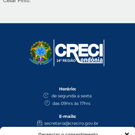
César Pinto.
Horário:
de segunda a sexta
das 09hrs às 17hrs
E-mails:
secretaria@creciro.gov.br
fiscalizacao@creciro.gov.br
Gerenciar o consentimento