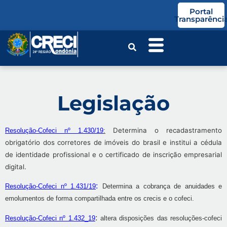
o
Portal
conteúdo
Transparênci
Legislação
Determina o recadastramento
Resolução-Cofeci nº 1.430/19
:
obrigatório dos corretores de imóveis do brasil e institui a cédula
de identidade profissional e o certificado de inscrição empresarial
digital.
:
Resolução-Cofeci nº 1.431/19
Determina a cobrança de anuidades e
emolumentos de forma compartilhada entre os crecis e o cofeci.
:
Resolução-Cofeci nº 1.432_19
altera disposições das resoluções-cofeci