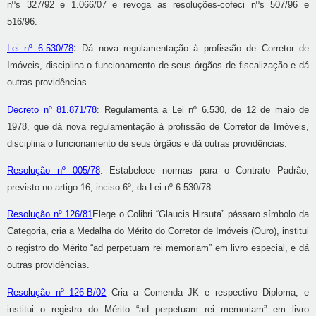
nºs 327/92 e 1.066/07 e revoga as resoluções-cofeci nºs 507/96 e
516/96.
:
Lei nº 6.530/78
Dá nova regulamentação à profissão de Corretor de
Imóveis, disciplina o funcionamento de seus órgãos de fiscalização e dá
outras providências.
Decreto nº 81.871/78
:
Regulamenta a Lei nº 6.530, de 12 de maio de
1978, que dá nova regulamentação à profissão de Corretor de Imóveis,
disciplina o funcionamento de seus órgãos e dá outras providências.
Resolução nº 005/78
:
Estabelece normas para o Contrato Padrão,
previsto no artigo 16, inciso 6º, da Lei nº 6.530/78.
Resolução nº 126/81
Elege o Colibri “Glaucis Hirsuta” pássaro símbolo da
Categoria, cria a Medalha do Mérito do Corretor de Imóveis (Ouro), institui
o registro do Mérito “ad perpetuam rei memoriam” em livro especial, e dá
outras providências.
Resolução nº 126-B/02
Cria a Comenda JK e respectivo Diploma, e
institui o registro do Mérito “ad perpetuam rei memoriam” em livro