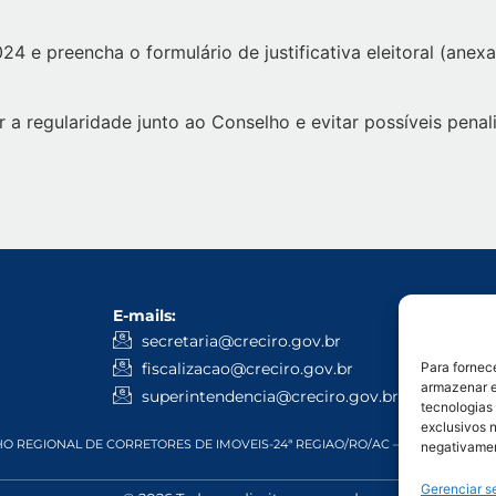
e preencha o formulário de justificativa eleitoral (anex
r a regularidade junto ao Conselho e evitar possíveis penal
E-mails:
WhatsApp
Administ
secretaria@creciro.gov.br
3224-10
fiscalizacao@creciro.gov.br
Para fornec
Fiscali
armazenar e
superintendencia@creciro.gov.br
tecnologias
exclusivos n
 REGIONAL DE CORRETORES DE IMOVEIS-24ª REGIAO/RO/AC – CNPJ: 05.968.81
negativamen
Gerenciar s