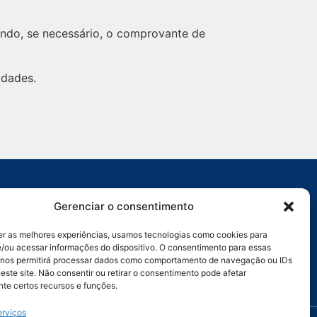
ando, se necessário, o comprovante de
idades.
:
Ligação:
Gerenciar o consentimento
rativo Geral: (69)
Porto Velho: (69) 9 9905-9493
08
Ji-Paraná: (69) 9 9914-3135
er as melhores experiências, usamos tecnologias como cookies para
Vilhena: (69) 9 9950-7654
zação: (69) 9 9971-4468
/ou acessar informações do dispositivo. O consentimento para essas
 nos permitirá processar dados como comportamento de navegação ou IDs
este site. Não consentir ou retirar o consentimento pode afetar
3/0001-93
te certos recursos e funções.
erviços