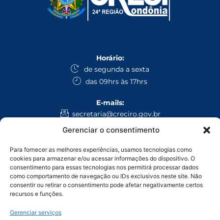
Horário:
de segunda a sexta
das 09hrs às 17hrs
E-mails:
secretaria@creciro.gov.br
fiscalizacao@creciro.gov.br
Gerenciar o consentimento
superintendencia@creciro.gov.br
Para fornecer as melhores experiências, usamos tecnologias como
cookies para armazenar e/ou acessar informações do dispositivo. O
WhatsApp:
consentimento para essas tecnologias nos permitirá processar dados
Administrativo Geral: (69) 3224-1008
como comportamento de navegação ou IDs exclusivos neste site. Não
Fiscalização: (69) 9 9971-4468
consentir ou retirar o consentimento pode afetar negativamente certos
recursos e funções.
Ligação:
Gerenciar serviços
Porto Velho: (69) 9 9905-9493