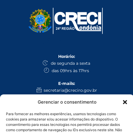
Horário:
de segunda a sexta
das 09hrs às 17hrs
E-mails:
secretaria@creciro.gov.br
fiscalizacao@creciro.gov.br
Gerenciar o consentimento
superintendencia@creciro.gov.br
Para fornecer as melhores experiências, usamos tecnologias como
WhatsApp:
cookies para armazenar e/ou acessar informações do dispositivo. O
Administrativo Geral: (69) 3224-1008
consentimento para essas tecnologias nos permitirá processar dados
como comportamento de navegação ou IDs exclusivos neste site. Não
Fiscalização: (69) 9 9971-4468