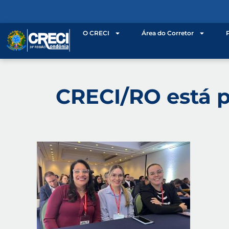
o
conteúdo
O CRECI
Área do Corretor
CRECI/RO está p