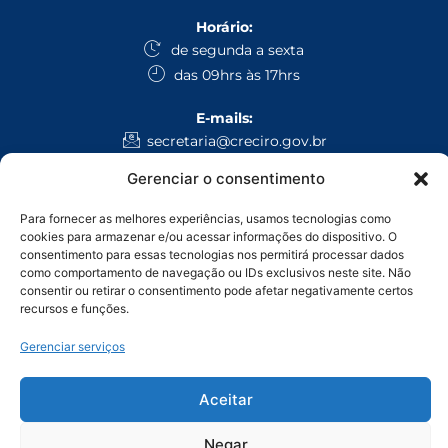
Horário:
de segunda a sexta
das 09hrs às 17hrs
E-mails:
secretaria@creciro.gov.br
fiscalizacao@creciro.gov.br
Gerenciar o consentimento
superintendencia@creciro.gov.br
Para fornecer as melhores experiências, usamos tecnologias como
WhatsApp:
cookies para armazenar e/ou acessar informações do dispositivo. O
consentimento para essas tecnologias nos permitirá processar dados
Administrativo Geral: (69) 3224-1008
como comportamento de navegação ou IDs exclusivos neste site. Não
Fiscalização: (69) 9 9971-4468
consentir ou retirar o consentimento pode afetar negativamente certos
recursos e funções.
Ligação:
Porto Velho: (69) 9 9905-9493
Gerenciar serviços
Ji-Paraná: (69) 9 9914-3135
Vilhena: (69) 9 9950-7654
Aceitar
CONSELHO REGIONAL DE CORRETORES DE IMOVEIS-24ª REGIAO/RO/AC –
CNPJ: 05.968.813/0001-93
Negar