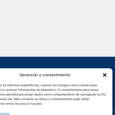
:
Ligação:
Gerenciar o consentimento
rativo Geral: (69)
Porto Velho: (69) 9 9905-9493
08
Ji-Paraná: (69) 9 9914-3135
er as melhores experiências, usamos tecnologias como cookies para
Vilhena: (69) 9 9950-7654
zação: (69) 9 9971-4468
/ou acessar informações do dispositivo. O consentimento para essas
 nos permitirá processar dados como comportamento de navegação ou IDs
este site. Não consentir ou retirar o consentimento pode afetar
3/0001-93
te certos recursos e funções.
erviços