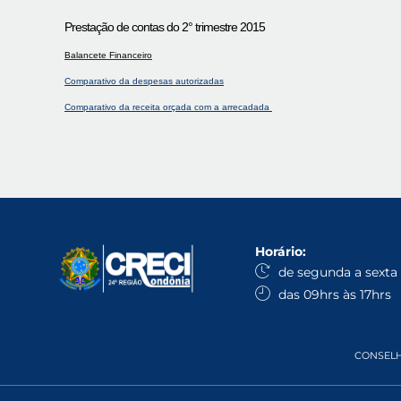
Prestação de contas do 2° trimestre 2015
Balancete Financeiro
Comparativo da despesas autorizadas
Comparativo da receita orçada com a arrecadada
Horário:
de segunda a sexta
das 09hrs às 17hrs
CONSELHO