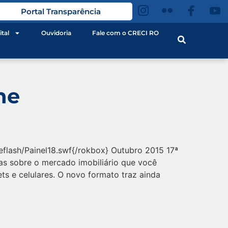
Portal Transparência
ital
Ouvidoria
Fale com o CRECI RO
ne
neflash/Painel18.swf{/rokbox} Outubro 2015 17ª
ias sobre o mercado imobiliário que você
ets e celulares. O novo formato traz ainda