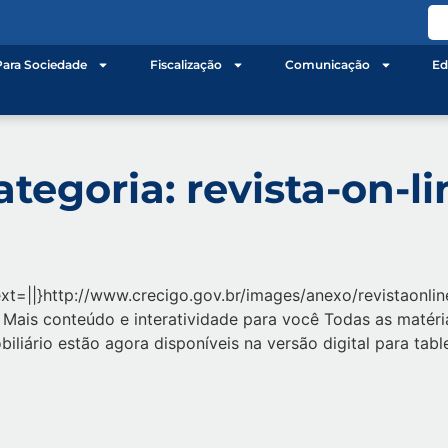
Para Sociedade
Fiscalização
Comunicação
Ed
ategoria:
revista-on-li
text=||}http://www.crecigo.gov.br/images/anexo/revistaonli
ar Mais conteúdo e interatividade para você Todas as matér
liário estão agora disponíveis na versão digital para tabl