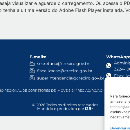
deseja visualizar e aguarde o carregamento. Ou acesse o P
não tenha a ultima versão do Adobe Flash Player instalada. 
E-mails:
WhatsApp
Administ
secretaria@creciro.gov.br
3224-10
fiscalizacao@creciro.gov.br
Fiscali
superintendencia@creciro.gov.br
 REGIONAL DE CORRETORES DE IMOVEIS-24ª REGIAO/RO/AC – CNPJ: 05.968.81
Para fornec
armazenar e
© 2026 Todos os direitos reservados
tecnologias
Mantido e produzido por
i2Br
exclusivos n
negativamen
Gerenciar s