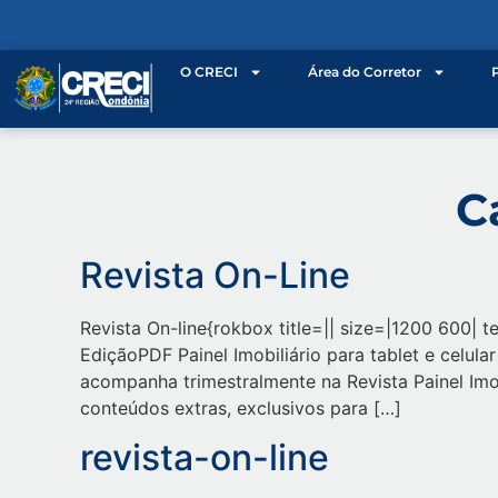
o
conteúdo
O CRECI
Área do Corretor
C
Revista On-Line
Revista On-line{rokbox title=|| size=|1200 600| 
EdiçãoPDF Painel Imobiliário para tablet e celul
acompanha trimestralmente na Revista Painel Imobi
conteúdos extras, exclusivos para […]
revista-on-line