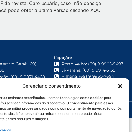
DF da revista. Caro usuário, caso não consiga
Você pode obter a ultima versão clicando AQUI
:
Ligação:
rativo Geral: (69)
Porto Velho: (69) 9 9905-9493
08
Ji-Paraná: (69) 9 9914-3135
Vilhena: (69) 9 9950-7654
zação: (69) 9 9971-4468
Gerenciar o consentimento
3/0001-93
er as melhores experiências, usamos tecnologias como cookies para
/ou acessar informações do dispositivo. O consentimento para essas
 nos permitirá processar dados como comportamento de navegação ou IDs
este site. Não consentir ou retirar o consentimento pode afetar
te certos recursos e funções.
erviços