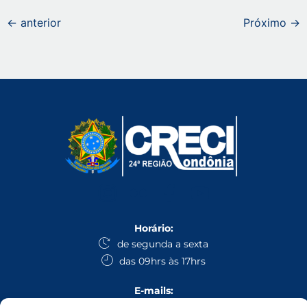
←
anterior
Próximo
→
Horário:
de segunda a sexta
das 09hrs às 17hrs
E-mails:
secretaria@creciro.gov.br