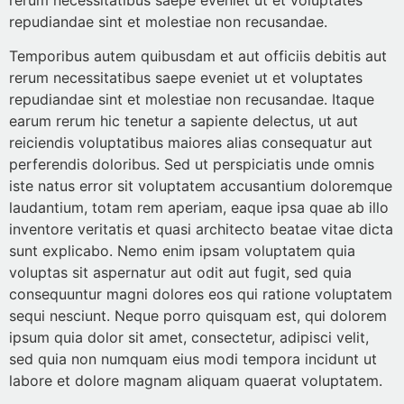
rerum necessitatibus saepe eveniet ut et voluptates
repudiandae sint et molestiae non recusandae.
Temporibus autem quibusdam et aut officiis debitis aut
rerum necessitatibus saepe eveniet ut et voluptates
repudiandae sint et molestiae non recusandae. Itaque
earum rerum hic tenetur a sapiente delectus, ut aut
reiciendis voluptatibus maiores alias consequatur aut
perferendis doloribus. Sed ut perspiciatis unde omnis
iste natus error sit voluptatem accusantium doloremque
laudantium, totam rem aperiam, eaque ipsa quae ab illo
inventore veritatis et quasi architecto beatae vitae dicta
sunt explicabo. Nemo enim ipsam voluptatem quia
voluptas sit aspernatur aut odit aut fugit, sed quia
consequuntur magni dolores eos qui ratione voluptatem
sequi nesciunt. Neque porro quisquam est, qui dolorem
ipsum quia dolor sit amet, consectetur, adipisci velit,
sed quia non numquam eius modi tempora incidunt ut
labore et dolore magnam aliquam quaerat voluptatem.