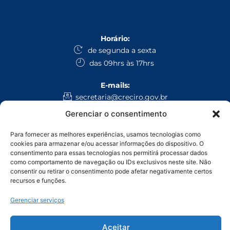
Horário:
de segunda a sexta
das 09hrs às 17hrs
E-mails:
secretaria@creciro.gov.br
fiscalizacao@creciro.gov.br
Gerenciar o consentimento
superintendencia@creciro.gov.br
Para fornecer as melhores experiências, usamos tecnologias como
cookies para armazenar e/ou acessar informações do dispositivo. O
WhatsApp:
consentimento para essas tecnologias nos permitirá processar dados
Administrativo Geral: (69) 3224-1008
como comportamento de navegação ou IDs exclusivos neste site. Não
Fiscalização: (69) 9 9971-4468
consentir ou retirar o consentimento pode afetar negativamente certos
recursos e funções.
Ligação:
Gerenciar serviços
Porto Velho: (69) 9 9905-9493
Ji-Paraná: (69) 9 9914-3135
Vilhena: (69) 9 9950-7654
Aceitar