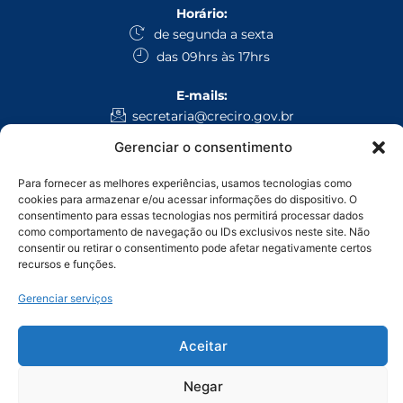
Horário:
de segunda a sexta
das 09hrs às 17hrs
E-mails:
secretaria@creciro.gov.br
fiscalizacao@creciro.gov.br
Gerenciar o consentimento
superintendencia@creciro.gov.br
Para fornecer as melhores experiências, usamos tecnologias como
WhatsApp:
cookies para armazenar e/ou acessar informações do dispositivo. O
consentimento para essas tecnologias nos permitirá processar dados
Administrativo Geral: (69) 3224-1008
como comportamento de navegação ou IDs exclusivos neste site. Não
Fiscalização: (69) 9 9971-4468
consentir ou retirar o consentimento pode afetar negativamente certos
recursos e funções.
Ligação:
Gerenciar serviços
Porto Velho: (69) 9 9905-9493
Ji-Paraná: (69) 9 9914-3135
Vilhena: (69) 9 9950-7654
Aceitar
CONSELHO REGIONAL DE CORRETORES DE IMOVEIS-24ª REGIAO/RO/AC –
Negar
CNPJ: 05.968.813/0001-93