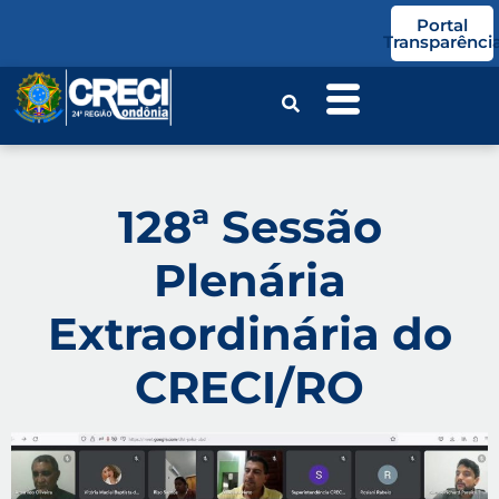
o
Portal
conteúdo
Transparênci
128ª Sessão
Plenária
Extraordinária do
CRECI/RO