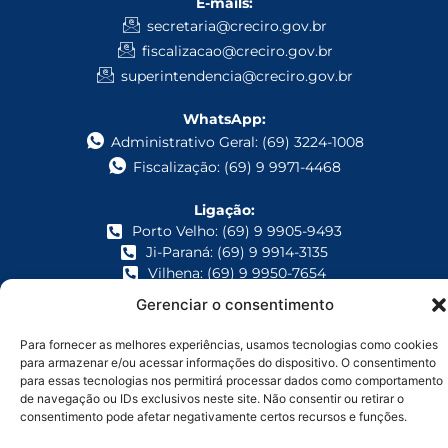
E-mails:
secretaria@creciro.gov.br
fiscalizacao@creciro.gov.br
superintendencia@creciro.gov.br
WhatsApp:
Administrativo Geral: (69) 3224-1008
Fiscalização: (69) 9 9971-4468
Ligação:
Porto Velho: (69) 9 9905-9493
Ji-Paraná: (69) 9 9914-3135
Vilhena: (69) 9 9950-7654
Gerenciar o consentimento
CONSELHO REGIONAL DE CORRETORES DE IMOVEIS-24ª REGIAO/RO/AC –
CNPJ: 05.968.813/0001-93
Para fornecer as melhores experiências, usamos tecnologias como cookies
para armazenar e/ou acessar informações do dispositivo. O consentimento
© 2026 Todos os direitos reservados
para essas tecnologias nos permitirá processar dados como comportamento
Mantido e produzido por
i2Br
de navegação ou IDs exclusivos neste site. Não consentir ou retirar o
consentimento pode afetar negativamente certos recursos e funções.